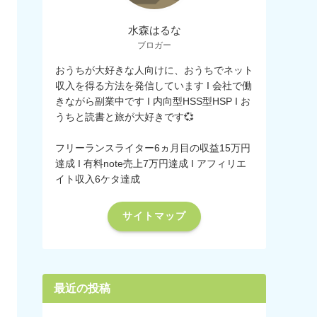
水森はるな
ブロガー
おうちが大好きな人向けに、おうちでネット
収入を得る方法を発信しています I 会社で働
きながら副業中です I 内向型HSS型HSP I お
うちと読書と旅が大好きです💞
フリーランスライター6ヵ月目の収益15万円
達成 I 有料note売上7万円達成 I アフィリエ
イト収入6ケタ達成
サイトマップ
最近の投稿