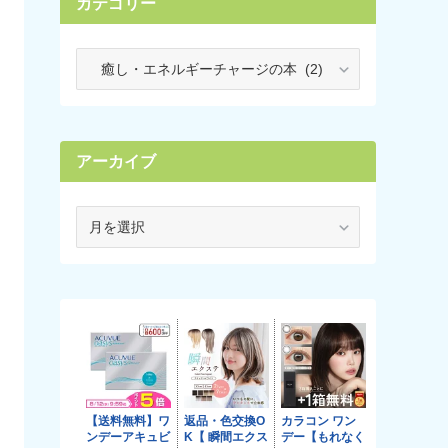
カテゴリー
カ
テ
ゴ
リ
ー
アーカイブ
ア
ー
カ
イ
ブ