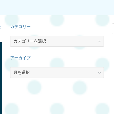
用
カテゴリー
カ
テ
ゴ
リ
アーカイブ
ー
ア
ー
カ
イ
ブ