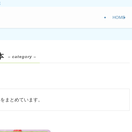
ボ
HOME
本
– category –
想をまとめています。