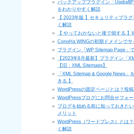
バックアッププラグイン「Updraft
をわかりやすく解説
【 2023年版 】セキュリティプラグイ
く解説
【 やっておかないと後で損する 】W
ConoHa WINGの初期ドメインで
プラグイン「WP Sitemap Pa
【2023年8月最新】プラグイン「XML Si
【旧：XML Sitemaps】
「XML Sitemap & Google
きる 】
WordPressの固定ページとは
WordPressブログにお問合せフ
ブログを始める前に知っておきたい！
メリット
WordPress（ワードプレス）
く解説