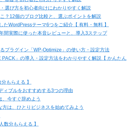
・選び方を初心者向けにわかりやすく解説
こ？12個のブログ比較と、選ぶポイントを解説
したWordPressテーマ6つをご紹介【 有料・無料 】
）を1年間実際に使った本音レビューと、導入3ステップ
ラグイン「WP-Optimize」の使い方・設定方法
PLE PACK」の導入・設定方法をわかりやすく解説【 かんたん
人数分もらえる 】
オーディブルをおすすめする3つの理由
は、今すぐ辞めよう
な方は、ひとりビジネスを始めてみよう
ス
× 人数分もらえる 】