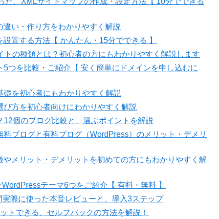
ews」を使った、XMLサイトマップの作成・設定方法【 10分でできる
稿との違い・作り方をわかりやすく解説
ムを設置する方法【 かんたん・15分でできる 】
エイトの種類とは？初心者の方にもわかりやすく解説します
ト5つを比較・ご紹介【 安く簡単にドメインを申し込むに
基礎を初心者にもわかりやすく解説
選び方を初心者向けにわかりやすく解説
？12個のブログ比較と、選ぶポイントを解説
ブログと有料ブログ（WordPress）のメリット・デメリ
？特徴やメリット・デメリットを初めての方にもわかりやすく解
WordPressテーマ6つをご紹介【 有料・無料 】
1年間実際に使った本音レビューと、導入3ステップ
ゲットできる、セルフバックの方法を解説！