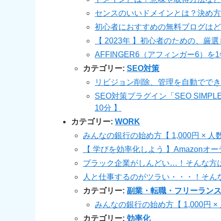
センスのいいドメインとは？決め方
初心者におすすめの無料ブログはど
【 2023年 】初心者のための、厳選
AFFINGER6（アフィンガー6
カテゴリー:
SEO対策
リビジョン削除、管理を自動でできるプ
SEO対策プラグイン「SEO SIM
10分 】
カテゴリー:
WORK
みんなの銀行の始め方【 1,000円 × 
【 学びを効率化しよう 】Amazon
ブラック企業がしんどい…！そんな方
人と仕事するのがツラい・・・！そん
カテゴリー:
副業・転職・フリーラン
みんなの銀行の始め方【 1,000円 
カテゴリー:
効率化