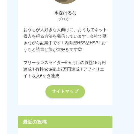
水森はるな
ブロガー
おうちが大好きな人向けに、おうちでネット
収入を得る方法を発信しています I 会社で働
きながら副業中です I 内向型HSS型HSP I お
うちと読書と旅が大好きです💞
フリーランスライター6ヵ月目の収益15万円
達成 I 有料note売上7万円達成 I アフィリエ
イト収入6ケタ達成
サイトマップ
最近の投稿