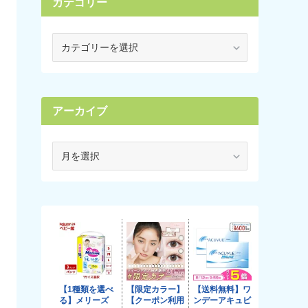
カテゴリー
カ
テ
ゴ
リ
ー
アーカイブ
ア
ー
カ
イ
ブ