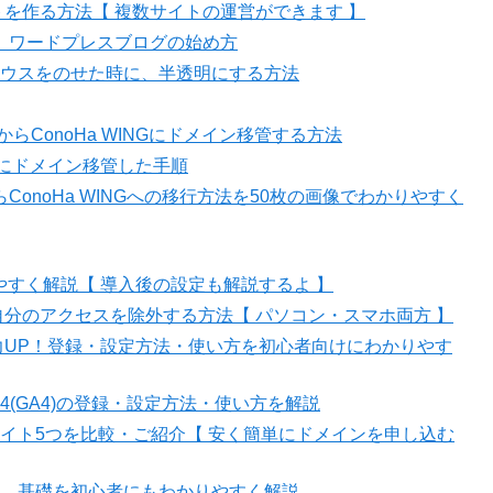
サイトを作る方法【 複数サイトの運営ができます 】
る、ワードプレスブログの始め方
ウスをのせた時に、半透明にする方法
からConoHa WINGにドメイン移管する方法
G」にドメイン移管した手順
ConoHa WINGへの移行方法を50枚の画像でわかりやすく
やすく解説【 導入後の設定も解説するよ 】
で自分のアクセスを除外する方法【 パソコン・スマホ両方 】
ト力UP！登録・設定方法・使い方を初心者向けにわかりやす
クス4(GA4)の登録・設定方法・使い方を解説
イト5つを比較・ご紹介【 安く簡単にドメインを申し込む
、基礎を初心者にもわかりやすく解説