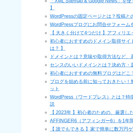
「XML Sitemap & Google N
】
WordPressの固定ページとは？投
WordPressブログにお問合せフォー
【 大きく分けて4つだけ 】アフィリ
初心者におすすめのドメイン取得サイ
は？ 】
ドメインとは？意味や取得方法など、
センスのいいドメインとは？決め方・
初心者におすすめの無料ブログはどこ
ブログを始める前に知っておきたい！無料
ット
WordPress（ワードプレス）とは
説
【 2023年 】初心者のための、厳選した
AFFINGER6（アフィンガー6）を
【 誰でもできる 】家で簡単に数万円