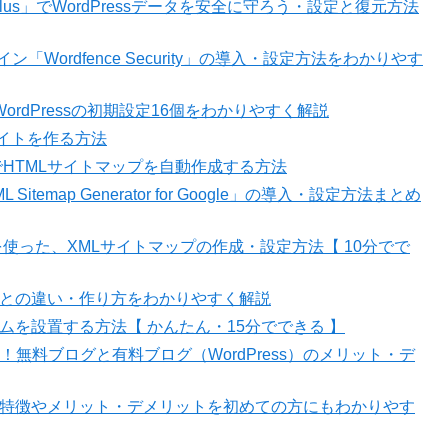
Plus」でWordPressデータを安全に守ろう・設定と復元方法
ン「Wordfence Security」の導入・設定方法をわかりやす
ordPressの初期設定16個をわかりやすく解説
サイトを作る方法
ge」でHTMLサイトマップを自動作成する方法
temap Generator for Google」の導入・設定方法まとめ
 News」を使った、XMLサイトマップの作成・設定方法【 10分でで
？投稿との違い・作り方をわかりやすく解説
ォームを設置する方法【 かんたん・15分でできる 】
無料ブログと有料ブログ（WordPress）のメリット・デ
とは？特徴やメリット・デメリットを初めての方にもわかりやす