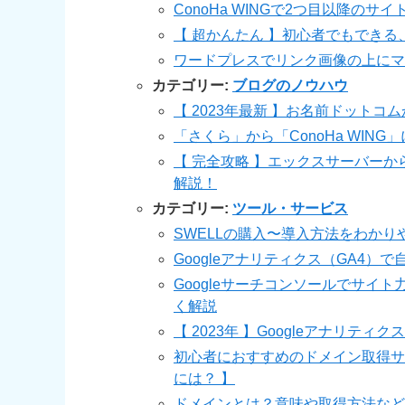
ConoHa WINGで2つ目以降の
【 超かんたん 】初心者でもでき
ワードプレスでリンク画像の上にマ
カテゴリー:
ブログのノウハウ
【 2023年最新 】お名前ドットコム
「さくら」から「ConoHa WIN
【 完全攻略 】エックスサーバーから
解説！
カテゴリー:
ツール・サービス
SWELLの購入〜導入方法をわかり
Googleアナリティクス（GA4）
Googleサーチコンソールでサイ
く解説
【 2023年 】Googleアナリティ
初心者におすすめのドメイン取得サ
には？ 】
ドメインとは？意味や取得方法など