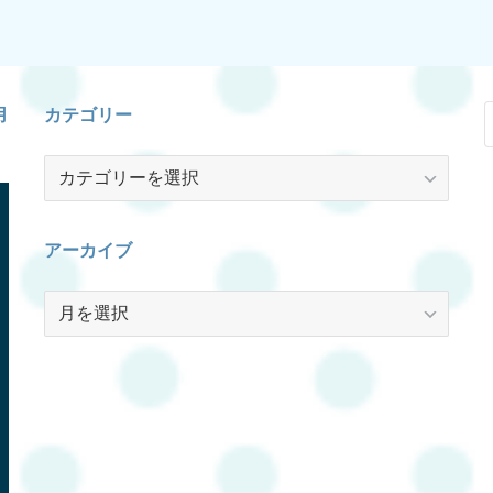
用
カテゴリー
カ
テ
ゴ
リ
アーカイブ
ー
ア
ー
カ
イ
ブ