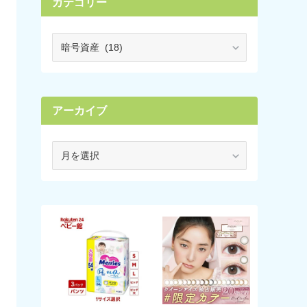
カテゴリー
カ
テ
ゴ
リ
ー
アーカイブ
ア
ー
カ
イ
ブ