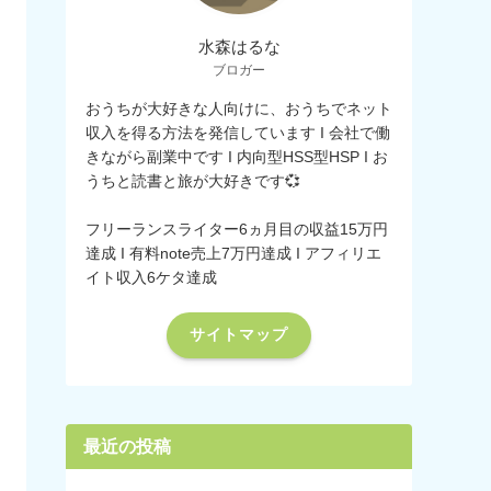
水森はるな
ブロガー
おうちが大好きな人向けに、おうちでネット
収入を得る方法を発信しています I 会社で働
きながら副業中です I 内向型HSS型HSP I お
うちと読書と旅が大好きです💞
フリーランスライター6ヵ月目の収益15万円
達成 I 有料note売上7万円達成 I アフィリエ
イト収入6ケタ達成
サイトマップ
最近の投稿